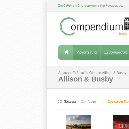
Συνδεθείτε
ή
δημιουργήστε
ένα λογαριασμό.
Λογοτεχνία
Ξενόγλωσσα 
Αρχική
»
Εκδοτικός Οίκος
»
Allison & Busby
Allison & Busby
Πλέγμα
Λίστα
Σύγκριση Πρ