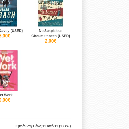
 Davey {USED}
No Suspicious
5,00€
Circumstances {USED}
2,00€
et Work
0,00€
Εμφάνιση 1 έως 11 από 11 (1 Σελ.)