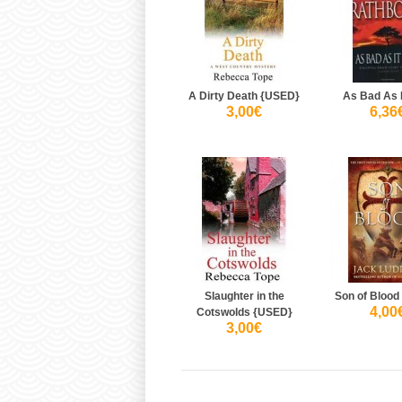
A Dirty Death {USED}
As Bad As I
3,00€
6,36
Slaughter in the
Son of Blood
4,00
Cotswolds {USED}
3,00€