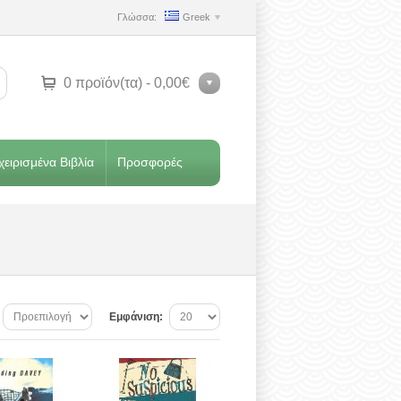
Γλώσσα:
Greek
0 προϊόν(τα) - 0,00€
ειρισμένα Βιβλία
Προσφορές
Εμφάνιση: