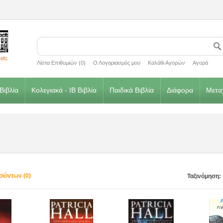
Λίστα Επιθυμιών (0)
Ο Λογαριασμός μου
Καλάθι Αγορών
Αγορά
Βιβλία
Κολεγιακά - IB Βιβλία
Παιδικά Βιβλία
Διάφορα
Μεταχ
οϊόντων (0)
Ταξινόμηση: