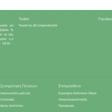
Twitter
Facebo
ωλείο για
Tweets by @CompendiumGr
βιβλία. Το
εί να σας
είτε ο,τι
: 09:00 -
Εξυπηρέτηση Πελατών
Επιπρόσθετα
πικοινωνήστε μαζί μας
Ευρετήριο Εκδοτικών Οίκων
Επιστροφές
Αγορά Δωροεπιταγής
Χάρτης Ιστότοπου
Προσφορές