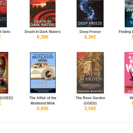
t Gets
Death In Dark Waters
Deep Freeze
Finding
€
6,36€
6,36€
 {USED}
The Affair of the
The Rose Garden
W
€
Mutilated Mink
{USED}
0,00€
3,50€