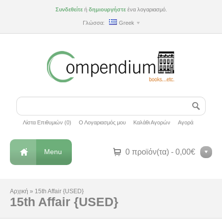
Συνδεθείτε
ή
δημιουργήστε
ένα λογαριασμό.
Γλώσσα:
Greek
Λίστα Επιθυμιών (0)
Ο Λογαριασμός μου
Καλάθι Αγορών
Αγορά
Menu
0 προϊόν(τα) - 0,00€
Αρχική
»
15th Affair {USED}
15th Affair {USED}