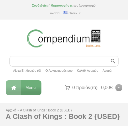
Συνδεθείτε
ή
δημιουργήστε
ένα λογαριασμό.
Γλώσσα:
Greek
Λίστα Επιθυμιών (0)
Ο Λογαριασμός μου
Καλάθι Αγορών
Αγορά
Menu
0 προϊόν(τα) - 0,00€
Αρχική
»
A Clash of Kings : Book 2 {USED}
A Clash of Kings : Book 2 {USED}