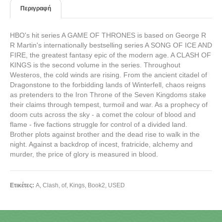
Περιγραφή
HBO's hit series A GAME OF THRONES is based on George R
R Martin's internationally bestselling series A SONG OF ICE AND
FIRE, the greatest fantasy epic of the modern age. A CLASH OF
KINGS is the second volume in the series. Throughout
Westeros, the cold winds are rising. From the ancient citadel of
Dragonstone to the forbidding lands of Winterfell, chaos reigns
as pretenders to the Iron Throne of the Seven Kingdoms stake
their claims through tempest, turmoil and war. As a prophecy of
doom cuts across the sky - a comet the colour of blood and
flame - five factions struggle for control of a divided land.
Brother plots against brother and the dead rise to walk in the
night. Against a backdrop of incest, fratricide, alchemy and
murder, the price of glory is measured in blood.
Ετικέτες:
A
,
Clash
,
of
,
Kings
,
Book2
,
USED