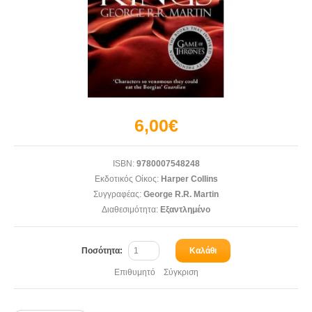
6,00€
ISBN:
9780007548248
Εκδοτικός Οίκος:
Harper Collins
Συγγραφέας:
George R.R. Martin
Διαθεσιμότητα:
Εξαντλημένο
Ποσότητα:
Καλάθι
Επιθυμητό
Σύγκριση