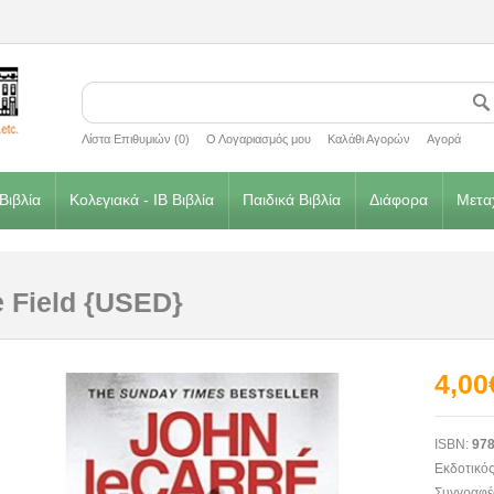
Λίστα Επιθυμιών (0)
Ο Λογαριασμός μου
Καλάθι Αγορών
Αγορά
Βιβλία
Κολεγιακά - IB Βιβλία
Παιδικά Βιβλία
Διάφορα
Μεταχ
e Field {USED}
4,00
ISBN:
978
Εκδοτικός
Συγγραφέ