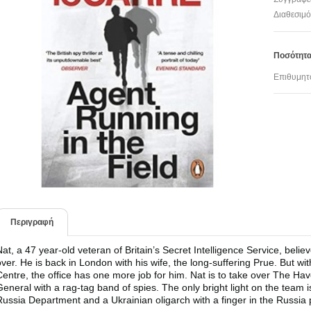
Διαθεσιμό
Ποσότητ
Επιθυμητ
Περιγραφή
Nat, a 47 year-old veteran of Britain’s Secret Intelligence Service, beli
over. He is back in London with his wife, the long-suffering Prue. But w
Centre, the office has one more job for him. Nat is to take over The Ha
General with a rag-tag band of spies. The only bright light on the team
Russia Department and a Ukrainian oligarch with a finger in the Russia 