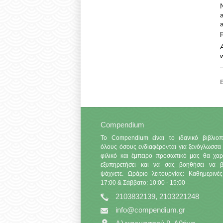
p
Ε
Compendium
Το Compendium είναι το ιδανικό βιβλιοπ
όλους όσους ενδιαφέρονται για ξενόγλωσσα 
φιλικό και έμπειρο προσωπικό μας θα χαρ
εξυπηρετήσει και να σας βοηθήσει να βρ
ψάχνετε. Ωράριο λειτουργίας: Καθημερινές
17:00 & Σάββατο: 10:00 - 15:00
2103832139, 2103221248
info@compendium.gr