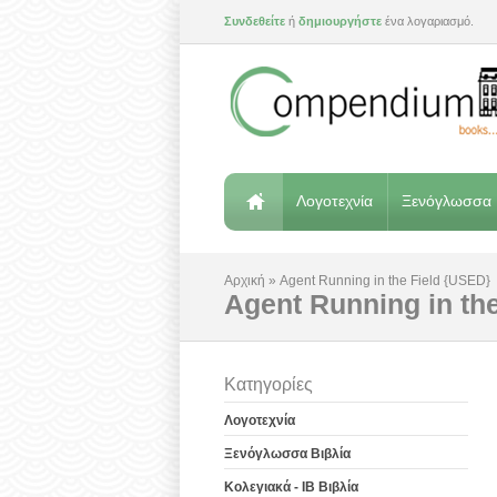
Συνδεθείτε
ή
δημιουργήστε
ένα λογαριασμό.
Λογοτεχνία
Ξενόγλωσσα 
Αρχική
»
Agent Running in the Field {USED}
Agent Running in th
Κατηγορίες
Λογοτεχνία
Ξενόγλωσσα Βιβλία
Κολεγιακά - IB Βιβλία