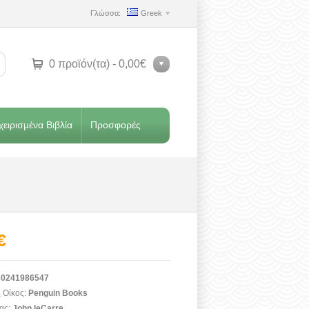
Γλώσσα:
Greek
0 προϊόν(τα) - 0,00€
ειρισμένα Βιβλία
Προσφορές
€
0241986547
 Οίκος:
Penguin Books
ας:
John leCarre