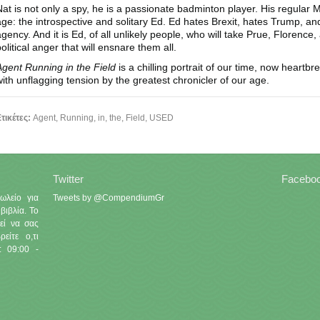
Nat is not only a spy, he is a passionate badminton player. His regular
age: the introspective and solitary Ed. Ed hates Brexit, hates Trump, a
agency. And it is Ed, of all unlikely people, who will take Prue, Florence
olitical anger that will ensnare them all.
Agent Running in the Field
is a chilling portrait of our time, now heartb
with unflagging tension by the greatest chronicler of our age.
τικέτες:
Agent
,
Running
,
in
,
the
,
Field
,
USED
Twitter
Facebo
ωλείο για
Tweets by @CompendiumGr
βιβλία. Το
εί να σας
είτε ο,τι
: 09:00 -