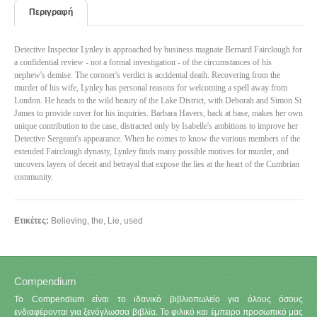
Περιγραφή
Detective Inspector Lynley is approached by business magnate Bernard Fairclough for
a confidential review - not a formal investigation - of the circumstances of his
nephew's demise. The coroner's verdict is accidental death. Recovering from the
murder of his wife, Lynley has personal reasons for welcoming a spell away from
London. He heads to the wild beauty of the Lake District, with Deborah and Simon St
James to provide cover for his inquiries. Barbara Havers, back at base, makes her own
unique contribution to the case, distracted only by Isabelle's ambitions to improve her
Detective Sergeant's appearance. When he comes to know the various members of the
extended Fairclough dynasty, Lynley finds many possible motives for murder, and
uncovers layers of deceit and betrayal that expose the lies at the heart of the Cumbrian
community.
Ετικέτες:
Believing
,
the
,
Lie
,
used
Compendium
Το Compendium είναι το ιδανικό βιβλιοπωλείο για όλους όσους
ενδιαφέρονται για ξενόγλωσσα βιβλία. Το φιλικό και έμπειρο προσωπικό μας