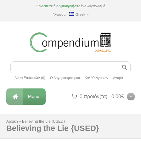
Συνδεθείτε
ή
δημιουργήστε
ένα λογαριασμό.
Γλώσσα:
Greek
Λίστα Επιθυμιών (0)
Ο Λογαριασμός μου
Καλάθι Αγορών
Αγορά
Menu
0 προϊόν(τα) - 0,00€
Αρχική
»
Believing the Lie {USED}
Believing the Lie {USED}