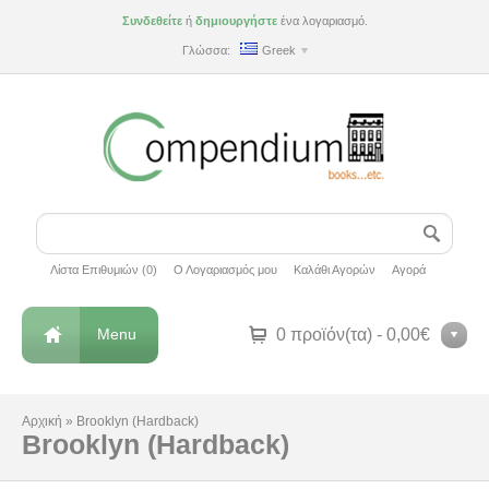
Συνδεθείτε
ή
δημιουργήστε
ένα λογαριασμό.
Γλώσσα:
Greek
Λίστα Επιθυμιών (0)
Ο Λογαριασμός μου
Καλάθι Αγορών
Αγορά
Menu
0 προϊόν(τα) - 0,00€
Αρχική
»
Brooklyn (Hardback)
Brooklyn (Hardback)