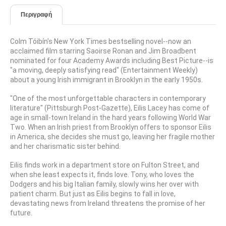
Περιγραφή
Colm Tóibín's New York Times bestselling novel--now an
acclaimed film starring Saoirse Ronan and Jim Broadbent
nominated for four Academy Awards including Best Picture--is
"a moving, deeply satisfying read" (Entertainment Weekly)
about a young Irish immigrant in Brooklyn in the early 1950s.
"One of the most unforgettable characters in contemporary
literature" (Pittsburgh Post-Gazette), Eilis Lacey has come of
age in small-town Ireland in the hard years following World War
Two. When an Irish priest from Brooklyn offers to sponsor Eilis
in America, she decides she must go, leaving her fragile mother
and her charismatic sister behind.
Eilis finds work in a department store on Fulton Street, and
when she least expects it, finds love. Tony, who loves the
Dodgers and his big Italian family, slowly wins her over with
patient charm. But just as Eilis begins to fall in love,
devastating news from Ireland threatens the promise of her
future.