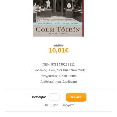
22,26€
10,01€
ISBN:
9781439138311
Εκδοτικός Οίκος:
Scribner New York
Συγγραφέας:
Colm Toibin
Διαθεσιμότητα:
Διαθέσιμο
Ποσότητα:
Καλάθι
Επιθυμητό
Σύγκριση