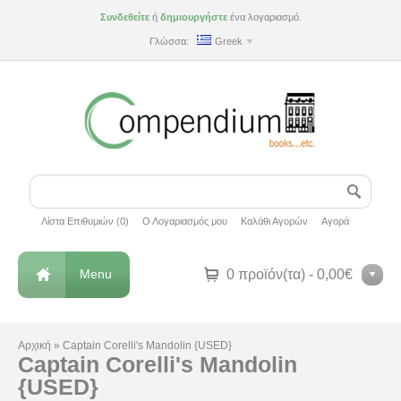
Συνδεθείτε
ή
δημιουργήστε
ένα λογαριασμό.
Γλώσσα:
Greek
Λίστα Επιθυμιών (0)
Ο Λογαριασμός μου
Καλάθι Αγορών
Αγορά
Menu
0 προϊόν(τα) - 0,00€
Αρχική
»
Captain Corelli's Mandolin {USED}
Captain Corelli's Mandolin
{USED}