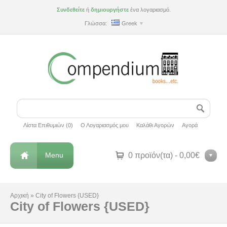
Συνδεθείτε
ή
δημιουργήστε
ένα λογαριασμό.
Γλώσσα:
Greek
Λίστα Επιθυμιών (0)
Ο Λογαριασμός μου
Καλάθι Αγορών
Αγορά
Menu
0 προϊόν(τα) - 0,00€
Αρχική
»
City of Flowers {USED}
City of Flowers {USED}