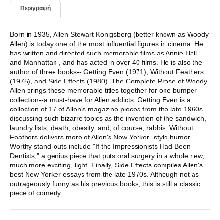
Περιγραφή
Born in 1935, Allen Stewart Konigsberg (better known as Woody
Allen) is today one of the most influential figures in cinema. He
has written and directed such memorable films as Annie Hall
and Manhattan , and has acted in over 40 films. He is also the
author of three books-- Getting Even (1971), Without Feathers
(1975), and Side Effects (1980). The Complete Prose of Woody
Allen brings these memorable titles together for one bumper
collection--a must-have for Allen addicts. Getting Even is a
collection of 17 of Allen's magazine pieces from the late 1960s
discussing such bizarre topics as the invention of the sandwich,
laundry lists, death, obesity, and, of course, rabbis. Without
Feathers delivers more of Allen's New Yorker -style humor.
Worthy stand-outs include "If the Impressionists Had Been
Dentists," a genius piece that puts oral surgery in a whole new,
much more exciting, light. Finally, Side Effects compiles Allen's
best New Yorker essays from the late 1970s. Although not as
outrageously funny as his previous books, this is still a classic
piece of comedy.