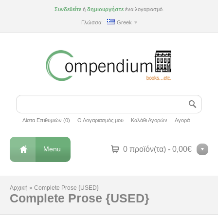
Συνδεθείτε
ή
δημιουργήστε
ένα λογαριασμό.
Γλώσσα:
Greek
Λίστα Επιθυμιών (0)
Ο Λογαριασμός μου
Καλάθι Αγορών
Αγορά
Menu
0 προϊόν(τα) - 0,00€
Αρχική
»
Complete Prose {USED}
Complete Prose {USED}