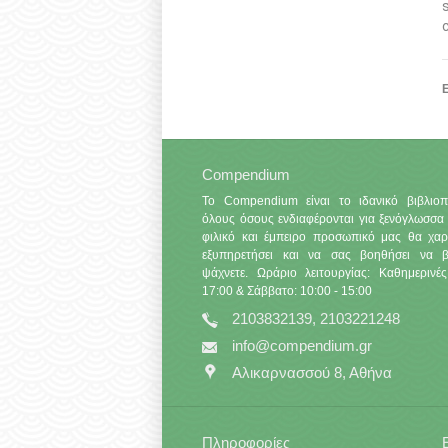
Ε
Compendium
Το Compendium είναι το ιδανικό βιβλιοπ
όλους όσους ενδιαφέρονται για ξενόγλωσσα 
φιλικό και έμπειρο προσωπικό μας θα χαρ
εξυπηρετήσει και να σας βοηθήσει να βρ
ψάχνετε. Ωράριο λειτουργίας: Καθημερινές
17:00 & Σάββατο: 10:00 - 15:00
2103832139, 2103221248
info@compendium.gr
Αλικαρνασσού 8, Αθήνα
Πληροφορίες