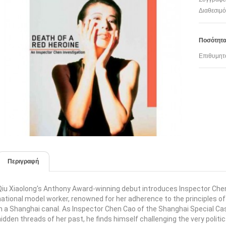
Διαθεσιμό
Ποσότητ
Επιθυμητ
Περιγραφή
Qiu Xiaolong's Anthony Award-winning debut introduces Inspector Chen
national model worker, renowned for her adherence to the principles o
in a Shanghai canal. As Inspector Chen Cao of the Shanghai Special Ca
hidden threads of her past, he finds himself challenging the very politic