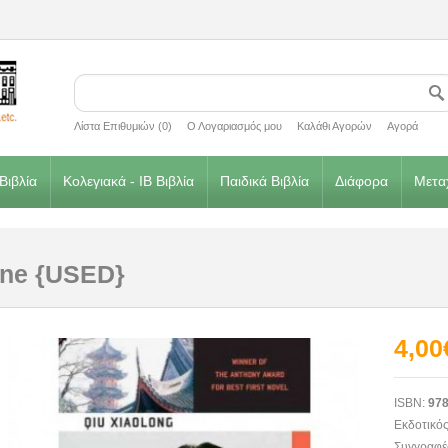
Λίστα Επιθυμιών (0)
Ο Λογαριασμός μου
Καλάθι Αγορών
Αγορά
Βιβλία
Κολεγιακά - IB Βιβλία
Παιδικά Βιβλία
Διάφορα
Μεταχ
ine {USED}
4,00
ISBN:
978
Εκδοτικός
Συγγραφέ