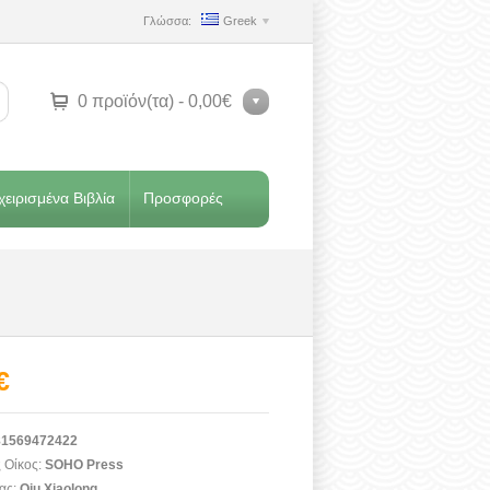
Γλώσσα:
Greek
0 προϊόν(τα) - 0,00€
ειρισμένα Βιβλία
Προσφορές
€
1569472422
 Οίκος:
SOHO Press
ας:
Qiu Xiaolong