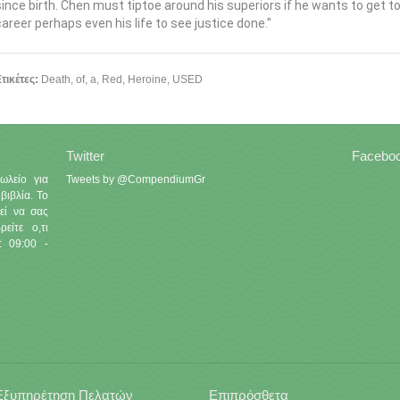
since birth. Chen must tiptoe around his superiors if he wants to get to
career perhaps even his life to see justice done."
τικέτες:
Death
,
of
,
a
,
Red
,
Heroine
,
USED
Twitter
Facebo
ωλείο για
Tweets by @CompendiumGr
βιβλία. Το
εί να σας
είτε ο,τι
: 09:00 -
Εξυπηρέτηση Πελατών
Επιπρόσθετα