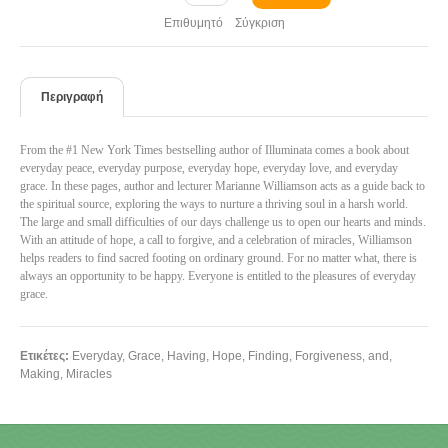
Επιθυμητό
Σύγκριση
Περιγραφή
From the #1 New York Times bestselling author of Illuminata comes a book about
everyday peace, everyday purpose, everyday hope, everyday love, and everyday
grace. In these pages, author and lecturer Marianne Williamson acts as a guide back to
the spiritual source, exploring the ways to nurture a thriving soul in a harsh world.
The large and small difficulties of our days challenge us to open our hearts and minds.
With an attitude of hope, a call to forgive, and a celebration of miracles, Williamson
helps readers to find sacred footing on ordinary ground. For no matter what, there is
always an opportunity to be happy. Everyone is entitled to the pleasures of everyday
grace.
Ετικέτες:
Everyday
,
Grace
,
Having
,
Hope
,
Finding
,
Forgiveness
,
and
,
Making
,
Miracles