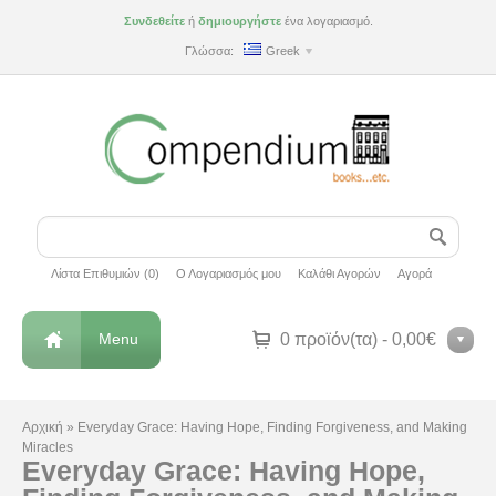
Συνδεθείτε
ή
δημιουργήστε
ένα λογαριασμό.
Γλώσσα:
Greek
Λίστα Επιθυμιών (0)
Ο Λογαριασμός μου
Καλάθι Αγορών
Αγορά
Menu
0 προϊόν(τα) - 0,00€
Αρχική
»
Everyday Grace: Having Hope, Finding Forgiveness, and Making
Miracles
Everyday Grace: Having Hope,