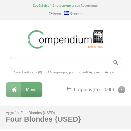
Συνδεθείτε
ή
δημιουργήστε
ένα λογαριασμό.
Γλώσσα:
Greek
Λίστα Επιθυμιών (0)
Ο Λογαριασμός μου
Καλάθι Αγορών
Αγορά
Menu
0 προϊόν(τα) - 0,00€
Αρχική
»
Four Blondes {USED}
Four Blondes {USED}