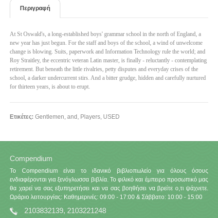
Περιγραφή
At St Oswald's, a long-established boys' grammar school in the north of England, a
new year has just begun. For the staff and boys of the school, a wind of unwelcome
change is blowing. Suits, paperwork and Information Technology rule the world; and
Roy Straitley, the eccentric veteran Latin master, is finally - reluctantly - contemplating
retirement. But beneath the little rivalries, petty disputes and everyday crises of the
school, a darker undercurrent stirs. And a bitter grudge, hidden and carefully nurtured
for thirteen years, is about to erupt.
Ετικέτες:
Gentlemen
,
and
,
Players
,
USED
Compendium
Το Compendium είναι το ιδανικό βιβλιοπωλείο για όλους όσους
ενδιαφέρονται για ξενόγλωσσα βιβλία. Το φιλικό και έμπειρο προσωπικό μας
θα χαρεί να σας εξυπηρετήσει και να σας βοηθήσει να βρείτε ο,τι ψάχνετε.
Ωράριο λειτουργίας: Καθημερινές: 09:00 - 17:00 & Σάββατο: 10:00 - 15:00
2103832139, 2103221248