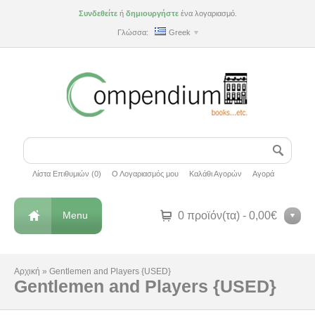
Συνδεθείτε
ή
δημιουργήστε
ένα λογαριασμό.
Γλώσσα:
Greek
Λίστα Επιθυμιών (0)
Ο Λογαριασμός μου
Καλάθι Αγορών
Αγορά
Menu
0 προϊόν(τα) - 0,00€
Αρχική
»
Gentlemen and Players {USED}
Gentlemen and Players {USED}