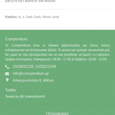
party is not alone in the woods.
Ετικέτες:
In
,
a
,
Dark
,
Dark
,
Wood
,
used
Compendium
Το Compendium είναι το ιδανικό βιβλιοπωλείο για όλους όσους
ενδιαφέρονται για ξενόγλωσσα βιβλία. Το φιλικό και έμπειρο προσωπικό μας
θα χαρεί να σας εξυπηρετήσει και να σας βοηθήσει να βρείτε ο,τι ψάχνετε.
Ωράριο λειτουργίας: Καθημερινές: 09:00 - 17:00 & Σάββατο: 10:00 - 15:00
2103832139, 2103221248
info@compendium.gr
Αλικαρνασσού 8, Αθήνα
Twitter
Tweets by @CompendiumGr
Πληροφορίες