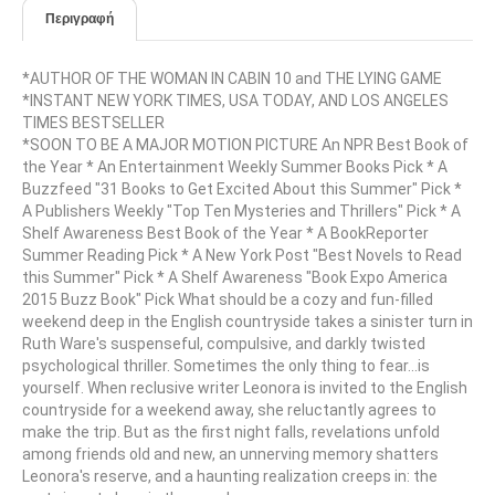
Περιγραφή
*AUTHOR OF THE WOMAN IN CABIN 10 and THE LYING GAME
*INSTANT NEW YORK TIMES, USA TODAY, AND LOS ANGELES
TIMES BESTSELLER
*SOON TO BE A MAJOR MOTION PICTURE An NPR Best Book of
the Year * An Entertainment Weekly Summer Books Pick * A
Buzzfeed "31 Books to Get Excited About this Summer" Pick *
A Publishers Weekly "Top Ten Mysteries and Thrillers" Pick * A
Shelf Awareness Best Book of the Year * A BookReporter
Summer Reading Pick * A New York Post "Best Novels to Read
this Summer" Pick * A Shelf Awareness "Book Expo America
2015 Buzz Book" Pick What should be a cozy and fun-filled
weekend deep in the English countryside takes a sinister turn in
Ruth Ware's suspenseful, compulsive, and darkly twisted
psychological thriller. Sometimes the only thing to fear...is
yourself. When reclusive writer Leonora is invited to the English
countryside for a weekend away, she reluctantly agrees to
make the trip. But as the first night falls, revelations unfold
among friends old and new, an unnerving memory shatters
Leonora's reserve, and a haunting realization creeps in: the