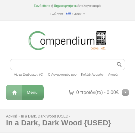
Συνδεθείτε
ή
δημιουργήστε
ένα λογαριασμό.
Γλώσσα:
Greek
Λίστα Επιθυμιών (0)
Ο Λογαριασμός μου
Καλάθι Αγορών
Αγορά
Menu
0 προϊόν(τα) - 0,00€
Αρχική
»
In a Dark, Dark Wood {USED}
In a Dark, Dark Wood {USED}