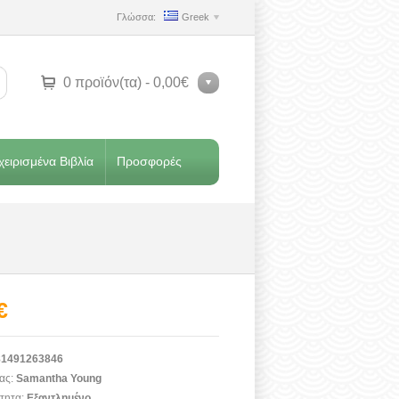
Γλώσσα:
Greek
0 προϊόν(τα) - 0,00€
ειρισμένα Βιβλία
Προσφορές
€
1491263846
ας:
Samantha Young
τητα:
Εξαντλημένο