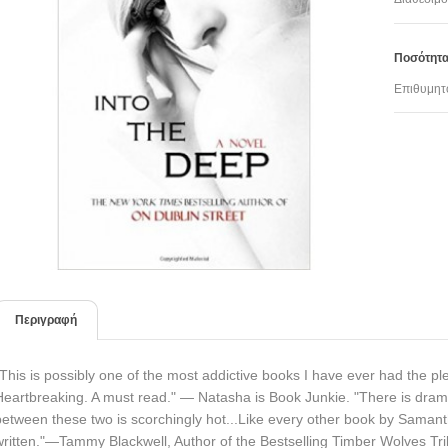
Ποσότητ
Επιθυμητ
Περιγραφή
"This is possibly one of the most addictive books I have ever had the pl
Heartbreaking. A must read." — Natasha is Book Junkie. "There is dram
between these two is scorchingly hot...Like every other book by Samanth
written."—Tammy Blackwell, Author of the Bestselling Timber Wolves Tril