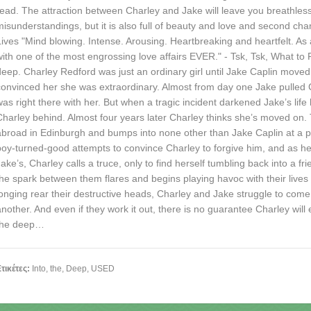
read. The attraction between Charley and Jake will leave you breathless.
misunderstandings, but it is also full of beauty and love and second 
Lives "Mind blowing. Intense. Arousing. Heartbreaking and heartfelt. As 
with one of the most engrossing love affairs EVER." - Tsk, Tsk, What to
deep. Charley Redford was just an ordinary girl until Jake Caplin moved
convinced her she was extraordinary. Almost from day one Jake pulled 
was right there with her. But when a tragic incident darkened Jake’s life
Charley behind. Almost four years later Charley thinks she’s moved on. T
abroad in Edinburgh and bumps into none other than Jake Caplin at a par
boy-turned-good attempts to convince Charley to forgive him, and as her
Jake’s, Charley calls a truce, only to find herself tumbling back into a fr
the spark between them flares and begins playing havoc with their live
longing rear their destructive heads, Charley and Jake struggle to come
another. And even if they work it out, there is no guarantee Charley will 
the deep…
τικέτες:
Into
,
the
,
Deep
,
USED