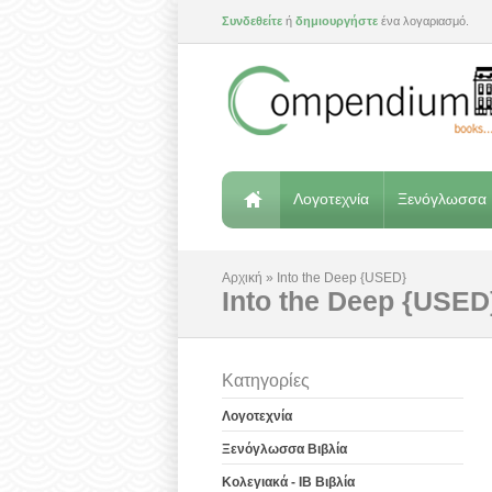
Συνδεθείτε
ή
δημιουργήστε
ένα λογαριασμό.
Λογοτεχνία
Ξενόγλωσσα 
Αρχική
»
Into the Deep {USED}
Into the Deep {USED
Κατηγορίες
Λογοτεχνία
Ξενόγλωσσα Βιβλία
Κολεγιακά - IB Βιβλία