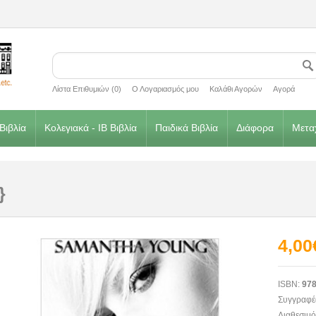
Λίστα Επιθυμιών (0)
Ο Λογαριασμός μου
Καλάθι Αγορών
Αγορά
Βιβλία
Κολεγιακά - IB Βιβλία
Παιδικά Βιβλία
Διάφορα
Μεταχ
}
4,00
ISBN:
978
Συγγραφέ
Διαθεσιμό