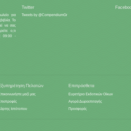
Twitter
Facebo
ωλείο για
Tweets by @CompendiumGr
βιβλία. Το
εί να σας
είτε ο,τι
: 09:00 -
Εξυπηρέτηση Πελατών
Επιπρόσθετα
πικοινωνήστε μαζί μας
Ευρετήριο Εκδοτικών Οίκων
Επιστροφές
Αγορά Δωροεπιταγής
Χάρτης Ιστότοπου
Προσφορές