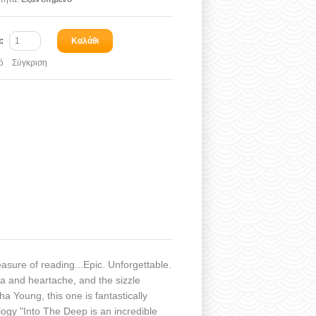
α:
Καλάθι
ό
Σύγκριση
easure of reading...Epic. Unforgettable.
a and heartache, and the sizzle
a Young, this one is fantastically
ogy "Into The Deep is an incredible