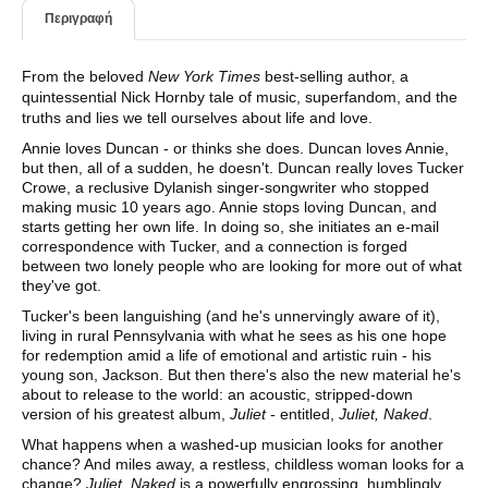
Περιγραφή
From the beloved
New York Times
best-selling author, a
quintessential Nick Hornby tale of music, superfandom, and the
truths and lies we tell ourselves about life and love.
Annie loves Duncan - or thinks she does. Duncan loves Annie,
but then, all of a sudden, he doesn't. Duncan really loves Tucker
Crowe, a reclusive Dylanish singer-songwriter who stopped
making music 10 years ago. Annie stops loving Duncan, and
starts getting her own life. In doing so, she initiates an e-mail
correspondence with Tucker, and a connection is forged
between two lonely people who are looking for more out of what
they've got.
Tucker's been languishing (and he's unnervingly aware of it),
living in rural Pennsylvania with what he sees as his one hope
for redemption amid a life of emotional and artistic ruin - his
young son, Jackson. But then there's also the new material he's
about to release to the world: an acoustic, stripped-down
version of his greatest album,
Juliet
- entitled,
Juliet, Naked
.
What happens when a washed-up musician looks for another
chance? And miles away, a restless, childless woman looks for a
change?
Juliet, Naked
is a powerfully engrossing, humblingly