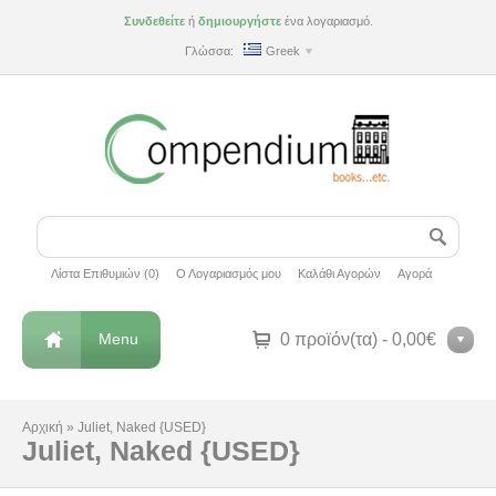
Συνδεθείτε
ή
δημιουργήστε
ένα λογαριασμό.
Γλώσσα:
Greek
Λίστα Επιθυμιών (0)
Ο Λογαριασμός μου
Καλάθι Αγορών
Αγορά
Menu
0 προϊόν(τα) - 0,00€
Αρχική
»
Juliet, Naked {USED}
Juliet, Naked {USED}