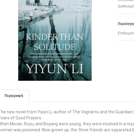
Διαθεσιμό
Ποσότητ
Επιθυμητ
Περιγραφή
The new novel from Yiyun Li, author of The Vagrants and the Guardia
Years of Good Prayers.
When Moran, Ruyu, and Boyang were young, they were involved in a mys
woman was poisoned. Now grown up, the three friends are separated by