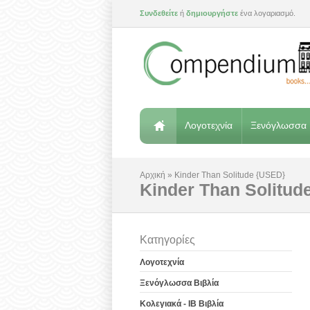
Συνδεθείτε
ή
δημιουργήστε
ένα λογαριασμό.
Λογοτεχνία
Ξενόγλωσσα 
Αρχική
»
Kinder Than Solitude {USED}
Kinder Than Solitud
Κατηγορίες
Λογοτεχνία
Ξενόγλωσσα Βιβλία
Κολεγιακά - IB Βιβλία