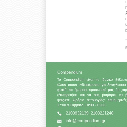
Ε
Compendium
Το Compendium είναι το ιδανικό βιβλιοπ
όλους όσους ενδιαφέρονται για ξενόγλωσσα 
φιλικό και έμπειρο προσωπικό μας θα χαρ
εξυπηρετήσει και να σας βοηθήσει να βρ
ψάχνετε. Ωράριο λειτουργίας: Καθημερινές
17:00 & Σάββατο: 10:00 - 15:00
2103832139, 2103221248
info@compendium.gr