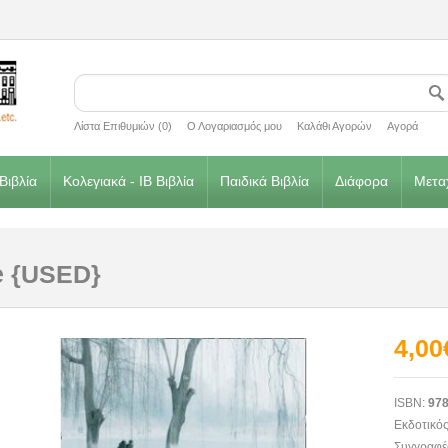
Λίστα Επιθυμιών (0)
Ο Λογαριασμός μου
Καλάθι Αγορών
Αγορά
Βιβλία
Κολεγιακά - IB Βιβλία
Παιδικά Βιβλία
Διάφορα
Μεταχ
e {USED}
4,00
ISBN:
978
Εκδοτικός
Συγγραφέ