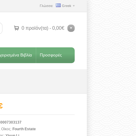
Γλώσσα:
Greek
0 προϊόν(τα) - 0,00€
ειρισμένα Βιβλία
Προσφορές
€
0007303137
 Οίκος:
Fourth Estate
ας:
Yiyun Li