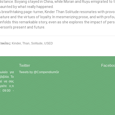
distance. Boyang stayed in China, while Moran and Ruyu emigrated to t
haunted by what really happened.
A breathtaking page-turner, Kinder Than Solitude resonates with pro
nature and the virtues of loyalty. In mesmerizing prose, and with profou
unfolds this remarkable story, even as she explores the impact of pers
person's present and future.
τικέτες:
Kinder
,
Than
,
Solitude
,
USED
Twitter
Facebo
ωλείο για
Tweets by @CompendiumGr
βιβλία. Το
εί να σας
είτε ο,τι
: 09:00 -