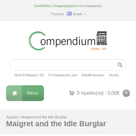
Συνδεθείτε
ή
δημιουργήστε
ένα λογαριασμό.
Γλώσσα:
Greek
Λίστα Επιθυμιών (0)
Ο Λογαριασμός μου
Καλάθι Αγορών
Αγορά
Menu
0 προϊόν(τα) - 0,00€
Αρχική
»
Maigret and the Idle Burglar
Maigret and the Idle Burglar