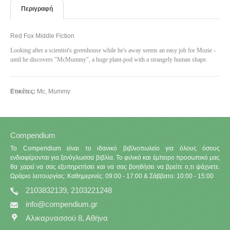
Περιγραφή
Red Fox Middle Fiction
Looking after a scientist's greenhouse while he's away seems an easy job for Mozie -
until he discovers "McMummy", a huge plant-pod with a strangely human shape.
Ετικέτες:
Mc
,
Mummy
Compendium
Το Compendium είναι το ιδανικό βιβλιοπωλείο για όλους όσους
ενδιαφέρονται για ξενόγλωσσα βιβλία. Το φιλικό και έμπειρο προσωπικό μας
θα χαρεί να σας εξυπηρετήσει και να σας βοηθήσει να βρείτε ο,τι ψάχνετε.
Ωράριο λειτουργίας: Καθημερινές: 09:00 - 17:00 & Σάββατο: 10:00 - 15:00
2103832139, 2103221248
info@compendium.gr
Αλικαρνασσού 8, Αθήνα