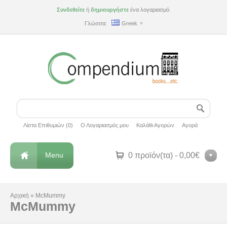
Συνδεθείτε
ή
δημιουργήστε
ένα λογαριασμό.
Γλώσσα:
Greek
Λίστα Επιθυμιών (0)
Ο Λογαριασμός μου
Καλάθι Αγορών
Αγορά
Menu
0 προϊόν(τα) - 0,00€
Αρχική
»
McMummy
McMummy