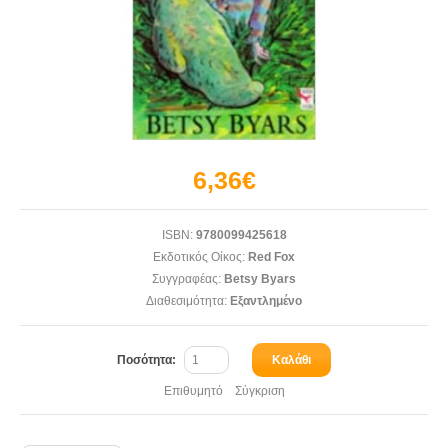
6,36€
ISBN:
9780099425618
Εκδοτικός Οίκος:
Red Fox
Συγγραφέας:
Betsy Byars
Διαθεσιμότητα:
Εξαντλημένο
Ποσότητα:
Καλάθι
Επιθυμητό
Σύγκριση