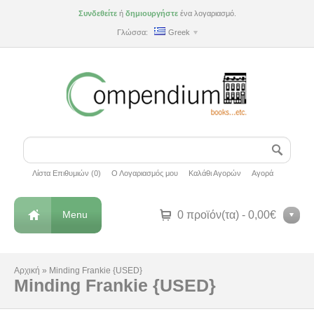
Συνδεθείτε
ή
δημιουργήστε
ένα λογαριασμό.
Γλώσσα:
Greek
Λίστα Επιθυμιών (0)
Ο Λογαριασμός μου
Καλάθι Αγορών
Αγορά
Menu
0 προϊόν(τα) - 0,00€
Αρχική
»
Minding Frankie {USED}
Minding Frankie {USED}