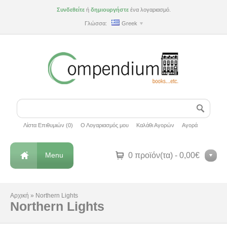
Συνδεθείτε
ή
δημιουργήστε
ένα λογαριασμό.
Γλώσσα:
Greek
Λίστα Επιθυμιών (0)
Ο Λογαριασμός μου
Καλάθι Αγορών
Αγορά
Menu
0 προϊόν(τα) - 0,00€
Αρχική
»
Northern Lights
Northern Lights