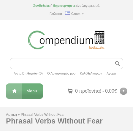
Συνδεθείτε
ή
δημιουργήστε
ένα λογαριασμό.
Γλώσσα:
Greek
Λίστα Επιθυμιών (0)
Ο Λογαριασμός μου
Καλάθι Αγορών
Αγορά
Menu
0 προϊόν(τα) - 0,00€
Αρχική
»
Phrasal Verbs Without Fear
Phrasal Verbs Without Fear