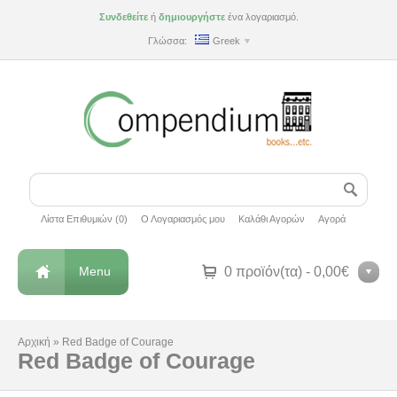
Συνδεθείτε
ή
δημιουργήστε
ένα λογαριασμό.
Γλώσσα:
Greek
Λίστα Επιθυμιών (0)
Ο Λογαριασμός μου
Καλάθι Αγορών
Αγορά
Menu
0 προϊόν(τα) - 0,00€
Αρχική
»
Red Badge of Courage
Red Badge of Courage