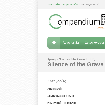
Συνδεθείτε
ή
δημιουργήστε
ένα λογαριασμό.
Λογοτεχνία
Ξενόγλωσσα 
Αρχική
»
Silence of the Grave {USED}
Silence of the Grav
Κατηγορίες
Λογοτεχνία
Ξενόγλωσσα Βιβλία
Κολεγιακά - IB Βιβλία