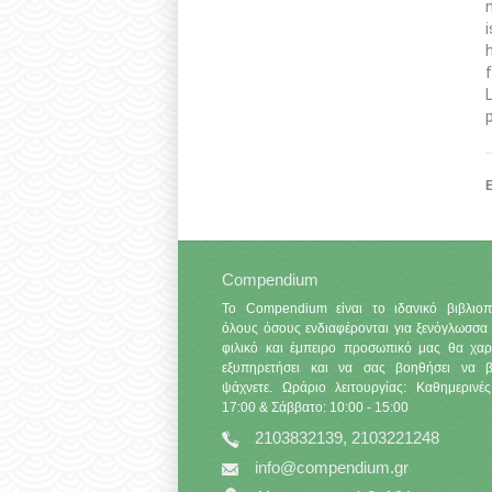
Ε
Compendium
Το Compendium είναι το ιδανικό βιβλιοπ
όλους όσους ενδιαφέρονται για ξενόγλωσσα 
φιλικό και έμπειρο προσωπικό μας θα χαρ
εξυπηρετήσει και να σας βοηθήσει να βρ
ψάχνετε. Ωράριο λειτουργίας: Καθημερινές
17:00 & Σάββατο: 10:00 - 15:00
2103832139, 2103221248
info@compendium.gr