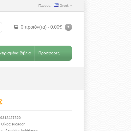
Γλώσσα:
Greek
0 προϊόν(τα) - 0,00€
ειρισμένα Βιβλία
Προσφορές
€
0312427320
 Οίκος:
Picador
ας:
Arnaldur Indridason