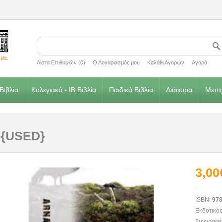
Λίστα Επιθυμιών (0)
Ο Λογαριασμός μου
Καλάθι Αγορών
Αγορά
Βιβλία
Κολεγιακά - IB Βιβλία
Παιδικά Βιβλία
Διάφορα
Μεταχ
e {USED}
3,00
ISBN:
978
Εκδοτικός
Συγγραφέ