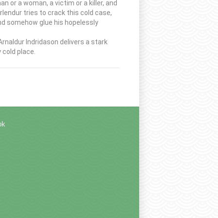
an or a woman, a victim or a killer, and
lendur tries to crack this cold case,
and somehow glue his hopelessly
rnaldur Indridason delivers a stark
 cold place.
ok