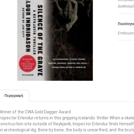
Διαθεσιμό
Ποσότητ
Επιθυμητ
Περιγραφή
Winner of the CWA Gold Dagger Award
Inspector Erlendur returns in this gripping Icelandic thriller When a skel
construction site outside of Reykjavík, Inspector Erlendur finds himse
an archeological dig. Bone by bone, the body is unearthed, and the bruta