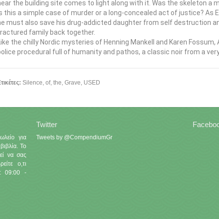
near the building site comes to light along with it. Was the skeleton a m
is this a simple case of murder or a long-concealed act of justice? As Er
he must also save his drug-addicted daughter from self destruction 
fractured family back together.
Like the chilly Nordic mysteries of Henning Mankell and Karen Fossum, A
police procedural full of humanity and pathos, a classic noir from a very
τικέτες:
Silence
,
of
,
the
,
Grave
,
USED
Twitter
Facebo
ωλείο για
Tweets by @CompendiumGr
βιβλία. Το
εί να σας
είτε ο,τι
: 09:00 -