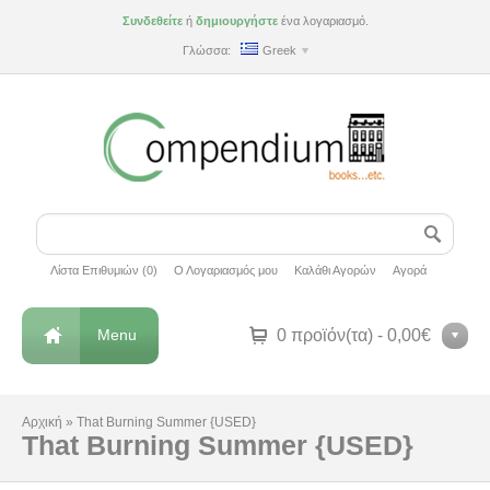
Συνδεθείτε
ή
δημιουργήστε
ένα λογαριασμό.
Γλώσσα:
Greek
Λίστα Επιθυμιών (0)
Ο Λογαριασμός μου
Καλάθι Αγορών
Αγορά
Menu
0 προϊόν(τα) - 0,00€
Αρχική
»
That Burning Summer {USED}
That Burning Summer {USED}