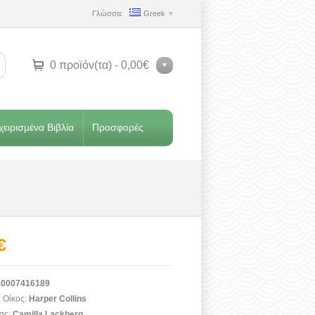
Γλώσσα:
Greek
0 προϊόν(τα) - 0,00€
ειρισμένα Βιβλία
Προσφορές
€
0007416189
 Οίκος:
Harper Collins
ας:
Camilla Lackberg