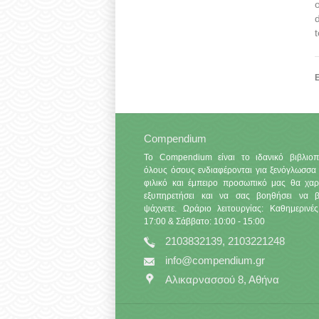
Ε
Compendium
Το Compendium είναι το ιδανικό βιβλιοπ
όλους όσους ενδιαφέρονται για ξενόγλωσσα 
φιλικό και έμπειρο προσωπικό μας θα χαρ
εξυπηρετήσει και να σας βοηθήσει να βρ
ψάχνετε. Ωράριο λειτουργίας: Καθημερινές
17:00 & Σάββατο: 10:00 - 15:00
2103832139, 2103221248
info@compendium.gr
Αλικαρνασσού 8, Αθήνα