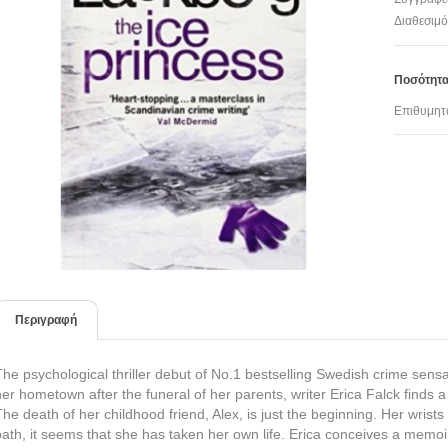
Διαθεσιμό
Ποσότητ
Επιθυμητ
Περιγραφή
The psychological thriller debut of No.1 bestselling Swedish crime sens
her hometown after the funeral of her parents, writer Erica Falck finds 
The death of her childhood friend, Alex, is just the beginning. Her wrists
bath, it seems that she has taken her own life. Erica conceives a memoir