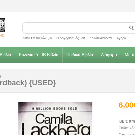
Λίστα Επιθυμιών (0)
Ο Λογαριασμός μου
Καλάθι Αγορών
Αγορά
Βιβλία
Κολεγιακά - IB Βιβλία
Παιδικά Βιβλία
Διάφορα
Μεταχ
}
ardback) {USED}
6,00
ISBN:
978
Εκδοτικός
Συγγραφέ