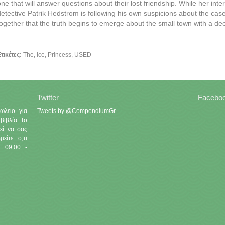
one that will answer questions about their lost friendship. While her inte
detective Patrik Hedstrom is following his own suspicions about the case.
together that the truth begins to emerge about the small town with a dee
τικέτες:
The
,
Ice
,
Princess
,
USED
Twitter
Facebo
ωλείο για
Tweets by @CompendiumGr
βιβλία. Το
εί να σας
είτε ο,τι
: 09:00 -