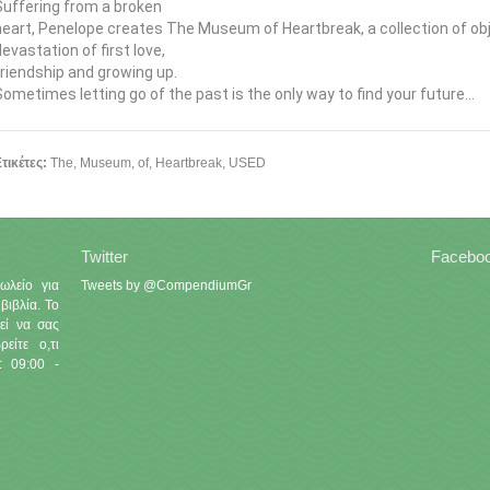
Suffering from a broken
heart, Penelope creates The Museum of Heartbreak, a collection
of ob
devastation of first love,
friendship and growing up.
Sometimes letting go of the past is the only way to find your future...
τικέτες:
The
,
Museum
,
of
,
Heartbreak
,
USED
Twitter
Facebo
ωλείο για
Tweets by @CompendiumGr
βιβλία. Το
εί να σας
είτε ο,τι
: 09:00 -