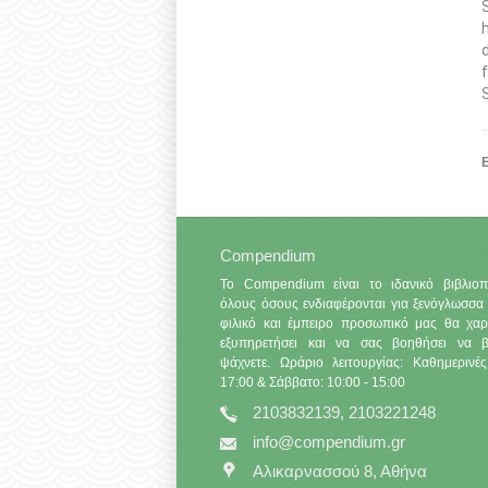
Ε
Compendium
Το Compendium είναι το ιδανικό βιβλιοπ
όλους όσους ενδιαφέρονται για ξενόγλωσσα 
φιλικό και έμπειρο προσωπικό μας θα χαρ
εξυπηρετήσει και να σας βοηθήσει να βρ
ψάχνετε. Ωράριο λειτουργίας: Καθημερινές
17:00 & Σάββατο: 10:00 - 15:00
2103832139, 2103221248
info@compendium.gr
Αλικαρνασσού 8, Αθήνα