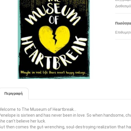
Διαθεσιμό
Ποσότητ
Επιθυμητ
Περιγραφή
Welcome to The Museum of Heartbreak...
Penelope is sixteen and has never been in love. So when handsome,
ch
she can't believe her luck.
But then comes the gut-wrenching, soul-destroying realization that
ha