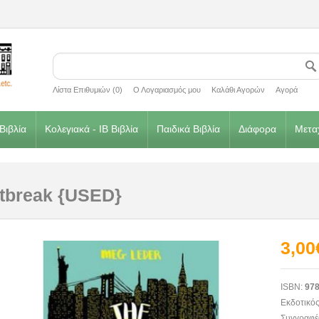
Λίστα Επιθυμιών (0)
Ο Λογαριασμός μου
Καλάθι Αγορών
Αγορά
Βιβλία
Κολεγιακά - IB Βιβλία
Παιδικά Βιβλία
Διάφορα
Μεταχ
tbreak {USED}
3,00
ISBN:
978
Εκδοτικός
Συγγραφέ