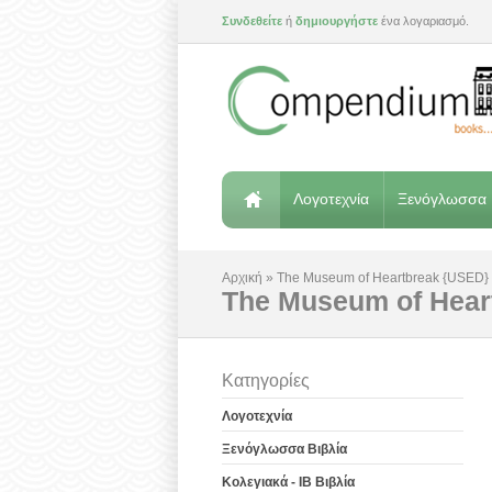
Συνδεθείτε
ή
δημιουργήστε
ένα λογαριασμό.
Λογοτεχνία
Ξενόγλωσσα 
Αρχική
»
The Museum of Heartbreak {USED}
The Museum of Hear
Κατηγορίες
Λογοτεχνία
Ξενόγλωσσα Βιβλία
Κολεγιακά - IB Βιβλία