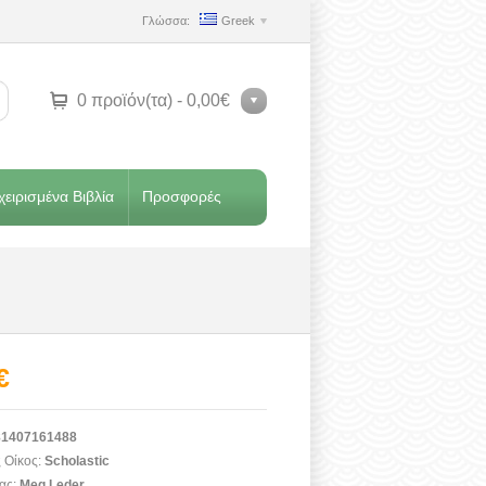
Γλώσσα:
Greek
0 προϊόν(τα) - 0,00€
ειρισμένα Βιβλία
Προσφορές
€
1407161488
 Οίκος:
Scholastic
ας:
Meg Leder