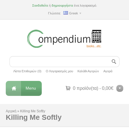
Συνδεθείτε
ή
δημιουργήστε
ένα λογαριασμό.
Γλώσσα:
Greek
Λίστα Επιθυμιών (0)
Ο Λογαριασμός μου
Καλάθι Αγορών
Αγορά
Menu
0 προϊόν(τα) - 0,00€
Αρχική
»
Killing Me Softly
Killing Me Softly