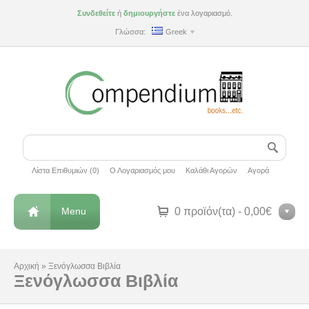
Συνδεθείτε
ή
δημιουργήστε
ένα λογαριασμό.
Γλώσσα:
Greek
Λίστα Επιθυμιών (0)
Ο Λογαριασμός μου
Καλάθι Αγορών
Αγορά
Menu
0 προϊόν(τα) - 0,00€
Αρχική
»
Ξενόγλωσσα Βιβλία
Ξενόγλωσσα Βιβλία