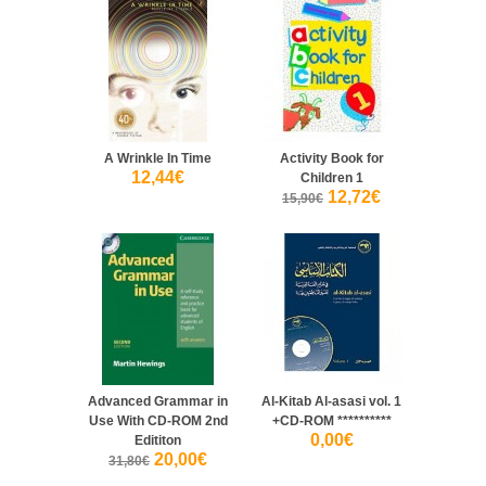
A Wrinkle In Time
Activity Book for
12,44€
Children 1
12,72€
15,90€
Advanced Grammar in
Al-Kitab Al-asasi vol. 1
Use With CD-ROM 2nd
+CD-ROM **********
0,00€
Edititon
20,00€
31,80€