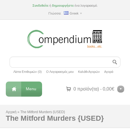
Συνδεθείτε
ή
δημιουργήστε
ένα λογαριασμό.
Γλώσσα:
Greek
Λίστα Επιθυμιών (0)
Ο Λογαριασμός μου
Καλάθι Αγορών
Αγορά
Menu
0 προϊόν(τα) - 0,00€
Αρχική
»
The Mitford Murders {USED}
The Mitford Murders {USED}