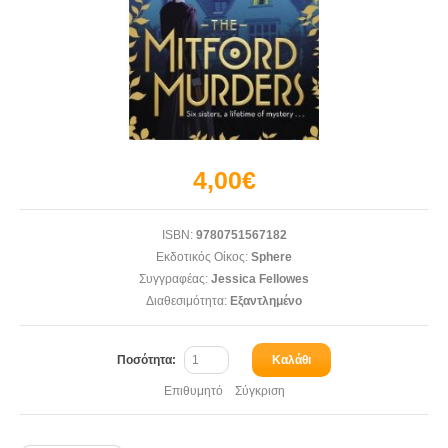
4,00€
ISBN:
9780751567182
Εκδοτικός Οίκος:
Sphere
Συγγραφέας:
Jessica Fellowes
Διαθεσιμότητα:
Εξαντλημένο
Ποσότητα:
Καλάθι
Επιθυμητό
Σύγκριση