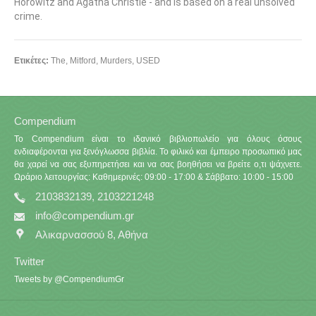
Horowitz and Agatha Christie - and is based on a real unsolved
crime.
Ετικέτες:
The
,
Mitford
,
Murders
,
USED
Compendium
Το Compendium είναι το ιδανικό βιβλιοπωλείο για όλους όσους
ενδιαφέρονται για ξενόγλωσσα βιβλία. Το φιλικό και έμπειρο προσωπικό μας
θα χαρεί να σας εξυπηρετήσει και να σας βοηθήσει να βρείτε ο,τι ψάχνετε.
Ωράριο λειτουργίας: Καθημερινές: 09:00 - 17:00 & Σάββατο: 10:00 - 15:00
2103832139, 2103221248
info@compendium.gr
Αλικαρνασσού 8, Αθήνα
Twitter
Tweets by @CompendiumGr