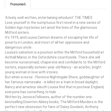
Περιγραφή
'A lively, well-written, entertaining whodunit' THE TIMES
Lose yourself in the sumptuous first novel in a new series of
Golden Age mysteries set amid the lives of the glamorous
Mitford sisters.
It's 1919, and Louisa Cannon dreams of escaping her life of
poverty in London, and most of all her oppressive and
dangerous uncle.
Louisa's salvation is a position within the Mitford household at
Asthall Manor, in the Oxfordshire countryside. There she will
become nurserymaid, chaperone and confidante to the Mitford
sisters, especially sixteen-year-old Nancy - an acerbic, bright
young woman in love with stories.
But when a nurse - Florence Nightingale Shore, goddaughter of
her famous namesake - is killed on a train in broad daylight,
Nancy and amateur sleuth Louisa find that in postwar England,
everyone has something to hide . . .
Written by Jessica Fellowes, author of the number one-
bestselling Downton Abbey books, The Mitford Murders is the
perfect new obsession for fans of Daisy Goodwin, Anthony